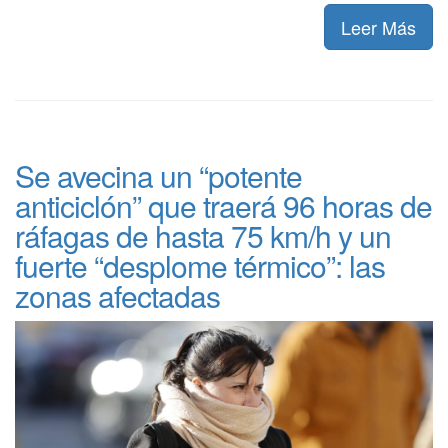
Leer Más
Se avecina un “potente
anticiclón” que traerá 96 horas de
ráfagas de hasta 75 km/h y un
fuerte “desplome térmico”: las
zonas afectadas