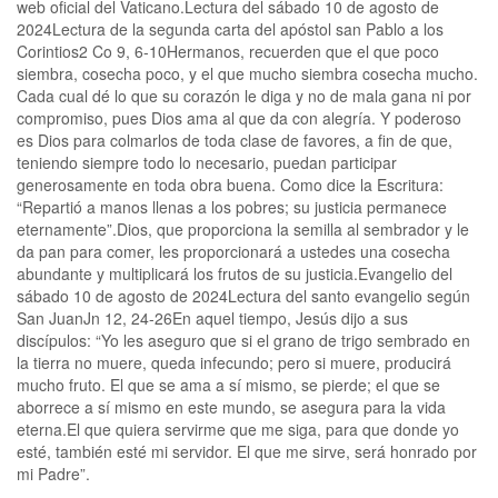
web oficial del Vaticano.Lectura del sábado 10 de agosto de
2024Lectura de la segunda carta del apóstol san Pablo a los
Corintios2 Co 9, 6-10Hermanos, recuerden que el que poco
siembra, cosecha poco, y el que mucho siembra cosecha mucho.
Cada cual dé lo que su corazón le diga y no de mala gana ni por
compromiso, pues Dios ama al que da con alegría. Y poderoso
es Dios para colmarlos de toda clase de favores, a fin de que,
teniendo siempre todo lo necesario, puedan participar
generosamente en toda obra buena. Como dice la Escritura:
“Repartió a manos llenas a los pobres; su justicia permanece
eternamente”.Dios, que proporciona la semilla al sembrador y le
da pan para comer, les proporcionará a ustedes una cosecha
abundante y multiplicará los frutos de su justicia.Evangelio del
sábado 10 de agosto de 2024Lectura del santo evangelio según
San JuanJn 12, 24-26En aquel tiempo, Jesús dijo a sus
discípulos: “Yo les aseguro que si el grano de trigo sembrado en
la tierra no muere, queda infecundo; pero si muere, producirá
mucho fruto. El que se ama a sí mismo, se pierde; el que se
aborrece a sí mismo en este mundo, se asegura para la vida
eterna.El que quiera servirme que me siga, para que donde yo
esté, también esté mi servidor. El que me sirve, será honrado por
mi Padre”.